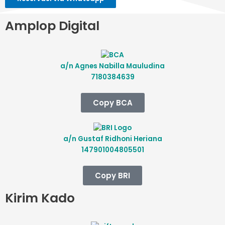
Amplop Digital
a/n Agnes Nabilla Mauludina
7180384639
Copy BCA
a/n Gustaf Ridhoni Heriana
147901004805501
Copy BRI
Kirim Kado