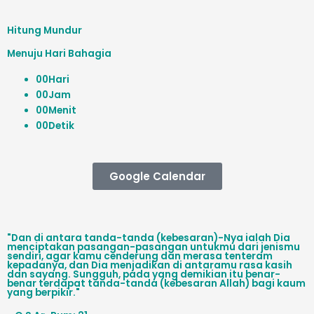
Hitung Mundur
Menuju Hari Bahagia
00
Hari
00
Jam
00
Menit
00
Detik
Google Calendar
"Dan di antara tanda-tanda (kebesaran)-Nya ialah Dia
menciptakan pasangan-pasangan untukmu dari jenismu
sendiri, agar kamu cenderung dan merasa tenteram
kepadanya, dan Dia menjadikan di antaramu rasa kasih
dan sayang. Sungguh, pada yang demikian itu benar-
benar terdapat tanda-tanda (kebesaran Allah) bagi kaum
yang berpikir."