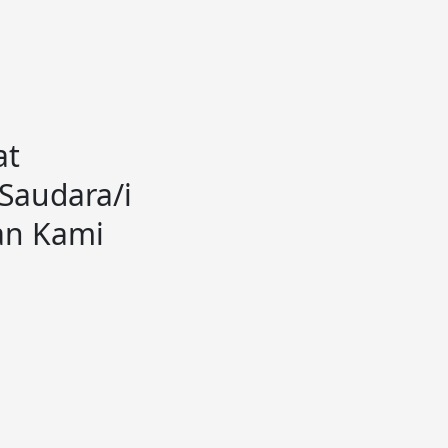
at
Saudara/i
an Kami