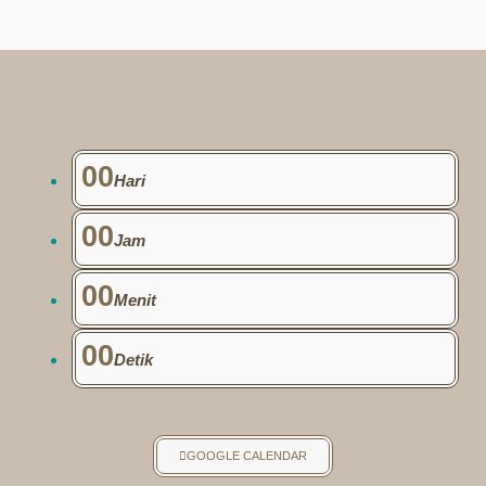
00
Hari
00
Jam
00
Menit
00
Detik
GOOGLE CALENDAR