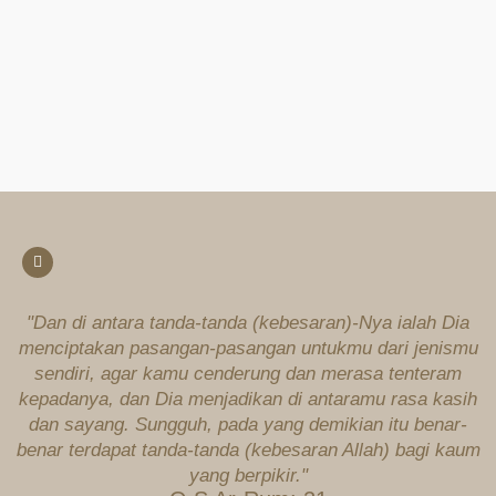
"Dan di antara tanda-tanda (kebesaran)-Nya ialah Dia
menciptakan pasangan-pasangan untukmu dari jenismu
sendiri, agar kamu cenderung dan merasa tenteram
kepadanya, dan Dia menjadikan di antaramu rasa kasih
dan sayang. Sungguh, pada yang demikian itu benar-
benar terdapat tanda-tanda (kebesaran Allah) bagi kaum
yang berpikir."