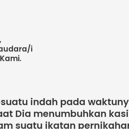
,
audara/i
 Kami.
uatu indah pada waktunya
at Dia menumbuhkan kasih,
m suatu ikatan pernikaha