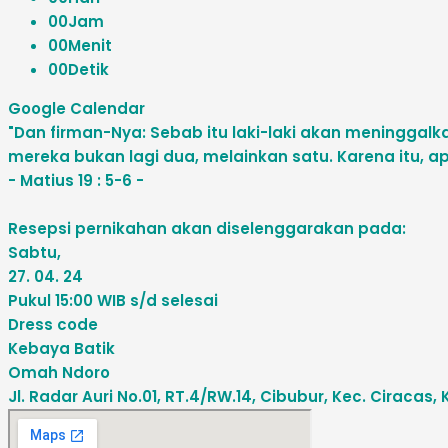
00
Jam
00
Menit
00
Detik
Google Calendar
"Dan firman-Nya: Sebab itu laki-laki akan meninggal
mereka bukan lagi dua, melainkan satu. Karena itu, ap
- Matius 19 : 5-6 -
Resepsi pernikahan akan diselenggarakan pada:
Sabtu,
27. 04. 24
Pukul 15:00 WIB s/d selesai
Dress code
Kebaya Batik
Omah Ndoro
Jl. Radar Auri No.01, RT.4/RW.14, Cibubur, Kec. Ciraca