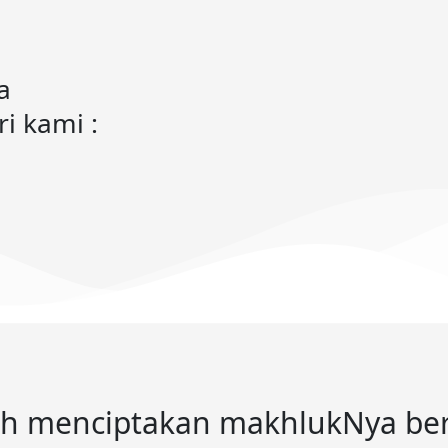
a
i kami :
lah menciptakan makhlukNya be