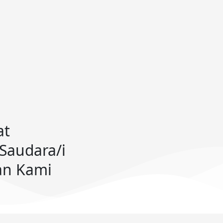
at
Saudara/i
an Kami