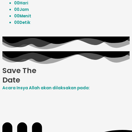
00
Hari
00
Jam
00
Menit
00
Detik
Save The
Date
Acara Insya Allah akan dilaksakan pada: