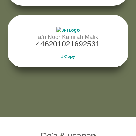
a/n Noor Kamilah Malik
446201021692531
Copy
Do'a & ucapan