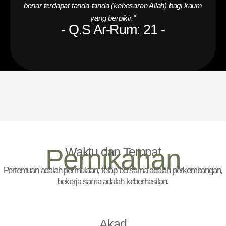
benar terdapat tanda-tanda (kebesaran Allah) bagi kaum
yang berpikir."
- Q.S Ar-Rum: 21 -
Pernikahan
Waktu dan Tempat
Pertemuan adalah permulaan, tetap bersama adalah perkembangan,
bekerja sama adalah keberhasilan.
Akad