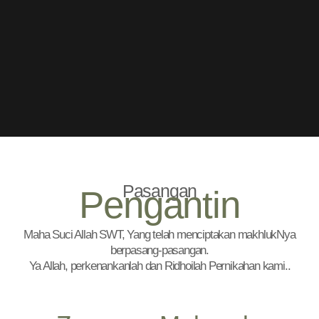
Pasangan
Pengantin
Maha Suci Allah SWT, Yang telah menciptakan makhlukNya
berpasang-pasangan.
Ya Allah, perkenankanlah dan Ridhoilah Pernikahan kami..